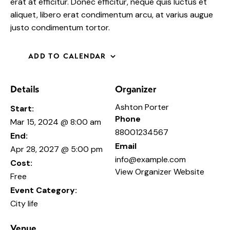
erat at efficitur. Donec efficitur, neque quis luctus et
aliquet, libero erat condimentum arcu, at varius augue
justo condimentum tortor.
ADD TO CALENDAR
Details
Organizer
Ashton Porter
Start:
Phone
Mar 15, 2024 @ 8:00 am
88001234567
End:
Email
Apr 28, 2027 @ 5:00 pm
info@example.com
Cost:
View Organizer Website
Free
Event Category:
City life
Venue