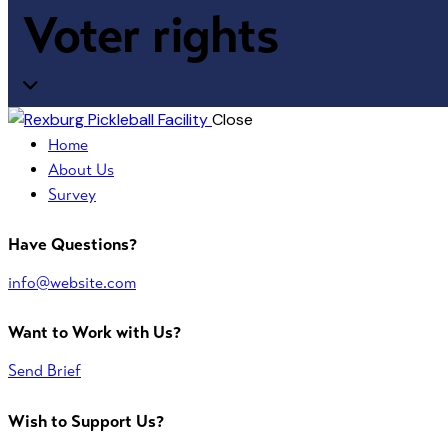
Voter rights
Close
Home
About Us
Survey
Have Questions?
info@website.com
Want to Work with Us?
Send Brief
Wish to Support Us?