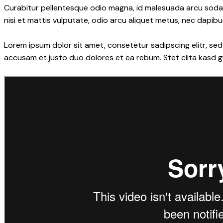
Curabitur pellentesque odio magna, id malesuada arcu soda
nisi et mattis vulputate, odio arcu aliquet metus, nec dapibus
Lorem ipsum dolor sit amet, consetetur sadipscing elitr, s
accusam et justo duo dolores et ea rebum. Stet clita kasd 