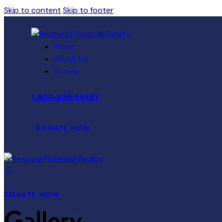
Skip to content
Skip to footer
Home
About Us
Survey
1-800-458-56987
DONATE NOW
DONATE NOW
Gallery