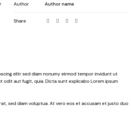
r
Author
Author name
Twitter
Facebook
Share-
Copy
Share
email
URL
to
clipboard
pscing elitr sed diam nonumy eirmod tempor invidunt ut
 odit aut fugit, quia. Dicta sunt explicabo Lorem ipsum
rat, sed diam voluptua. At vero eos et accusam et justo duo