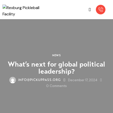
NEWS
What’s next for global political
leadership?
December 17, 2024
INFO@PICKUPPASS.ORG
0
Comments